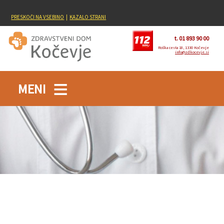
PRESKOČI NA VSEBINO
|
KAZALO STRANI
t. 01 893 90 00
Roška cesta 18, 1330 Kočevje
info@zdkocevje.si
MENI